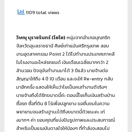
1109 total views
วิษณุ บุราชรินทร์ (โยโย)
หนุ่มจากอำเภอบุณฑริก
จังหวัดอุบลราชธานี ศิษย์เก่าแม้นศรีกรุงเทพ สอบ
งานอุตสาหกรรม Point 2 ได้ไปทำงานประเทศเกาหลี
ในโรงงานอะไหล่รถยนต์ เงินเดือนเฉลี่ยมากกว่า 2
ล้านวอน ปัจจุบันทำงานมาได้ 3 ปีแล้ว นายจ้างต่อ
สัญญาให้ถึง 4 ปี 10 เดือน และจะให้ Re-entry กลับ
มาอีกครั้ง แสดงให้เห็นว่าโยเป็นคนทำงานดีจริงๆ
นายจ้างถึงได้รักขนาดนี้ค่ะ ตอนนี้โยเก็บเงินสร้างบ้าน
ซื้อรถ ซื้อที่ดิน 8 ไร่เพื่อปลูกยาง ขอชื่นชมในความ
พยายามจนสร้างฐานะได้ถึงขนาดนี้ด้วยนะคะ เก่
งมากๆ ค่า ขอบคุณที่แบ่งปันรูปภาพและประสบการณ์
สำหรับเป็นแรงบันดาลใจให้น้องๆ ที่กำลังจะสอบไป