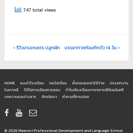
747 total views
‹ รีวิวงานเกษตร ปลูกผัก
บรรยากาศห้องกักตัว 14 วัน ›
HOME
แนะนำโรงเรียน
คอร์สเรียน
ขั้นตอนและค่าใช้จ่าย
ประเภทงาน
ในเกาหลี
วีดิโอการเรียนการสอน
ทำไมต้องเรียนภาษาเกาหลีกับแม้นศรี
บทความและข่าวสาร
ติดต่อเรา
คำถามที่ถามบ่อย
© 2026
Maensri Professional Development and Language School